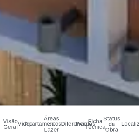
Áreas
Status
Visão
Ficha
Video
Apartamentos
Diferenciais
Plantas
Locali
de
da
Geral
Técnica
Lazer
Obra